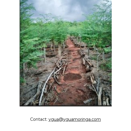
Contact:
ygua@yguamoringa.com