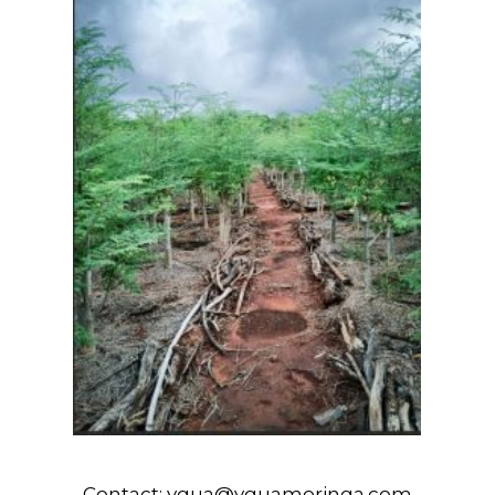
Contact:
ygua@yguamoringa.com