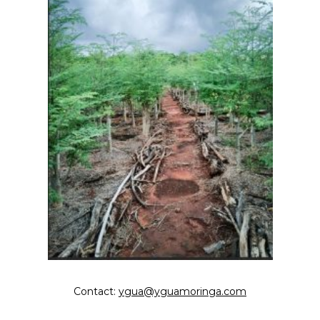
Contact:
ygua@yguamoringa.com