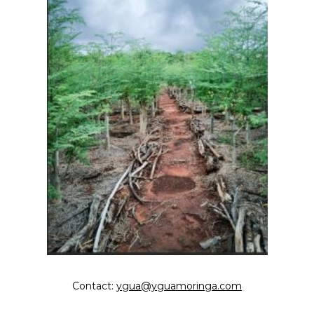
Contact:
ygua@yguamoringa.com