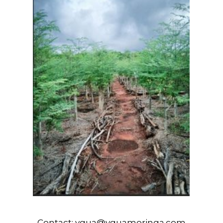
Contact:
ygua@yguamoringa.com