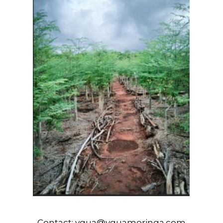
Contact:
ygua@yguamoringa.com