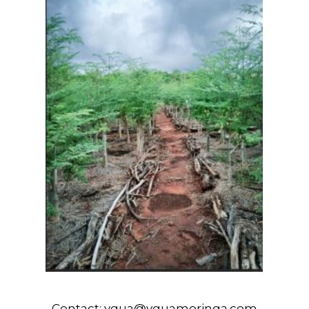
Contact:
ygua@yguamoringa.com