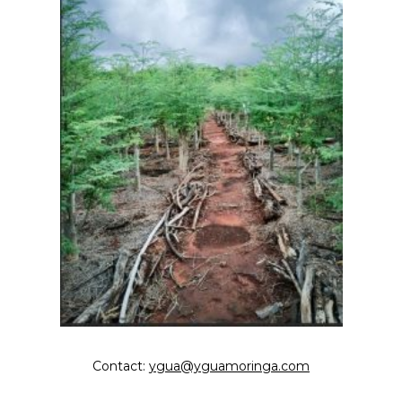
Contact:
ygua@yguamoringa.com