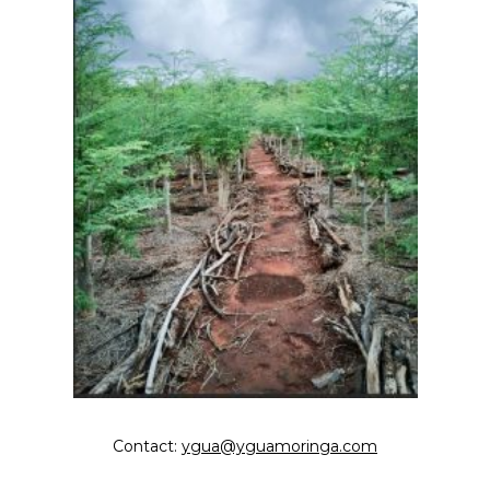
Contact:
ygua@yguamoringa.com