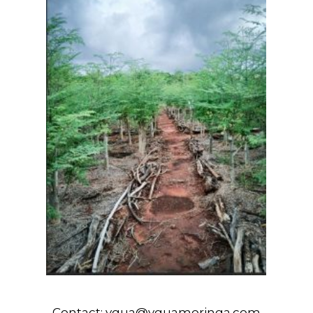
Contact:
ygua@yguamoringa.com