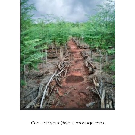
Contact:
ygua@yguamoringa.com