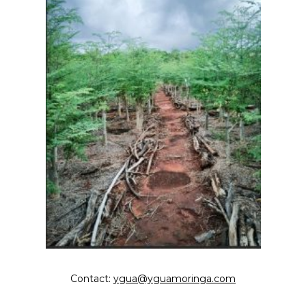
Contact:
ygua@yguamoringa.com