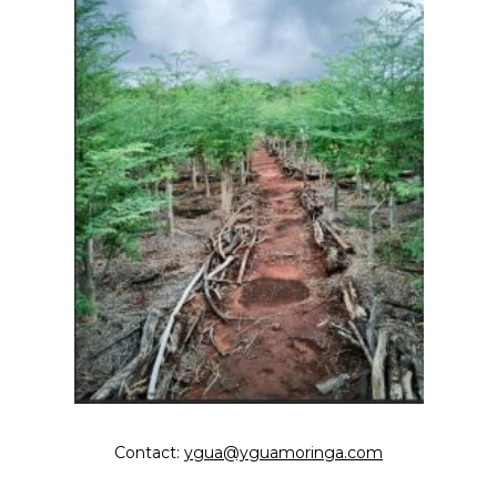
Contact:
ygua@yguamoringa.com