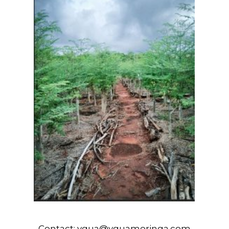
Contact:
ygua@yguamoringa.com