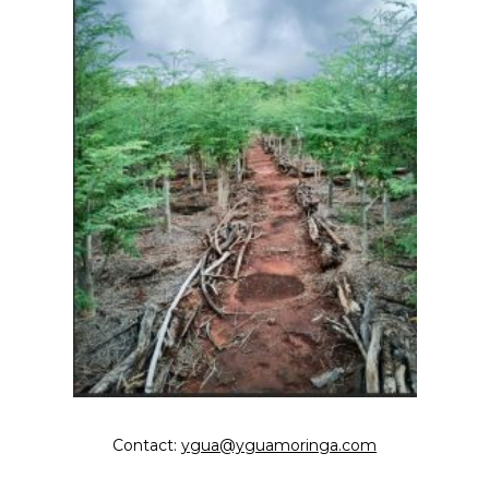
Contact:
ygua@yguamoringa.com