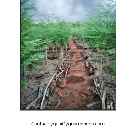
Contact:
ygua@yguamoringa.com