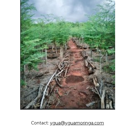
Contact:
ygua@yguamoringa.com