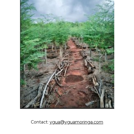
Contact:
ygua@yguamoringa.com