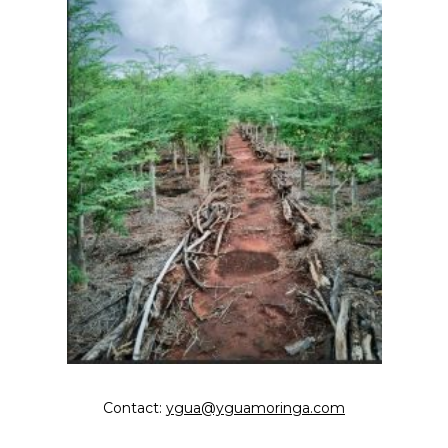
Contact:
ygua@yguamoringa.com