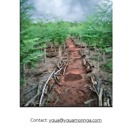
Contact:
ygua@yguamoringa.com