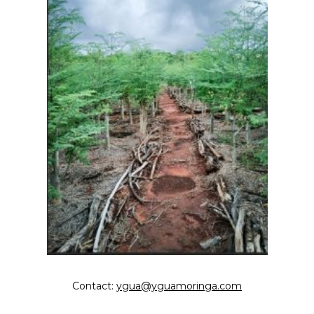
Contact:
ygua@yguamoringa.com