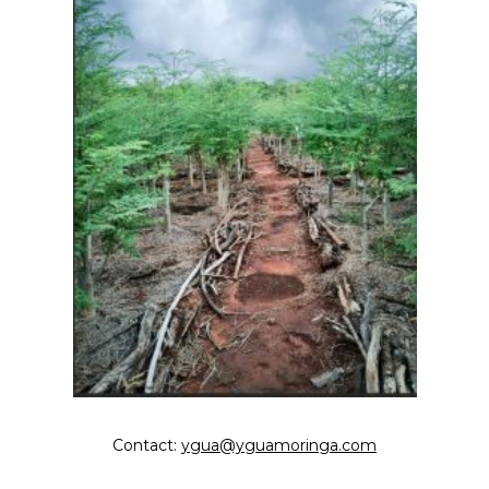
Contact:
ygua@yguamoringa.com