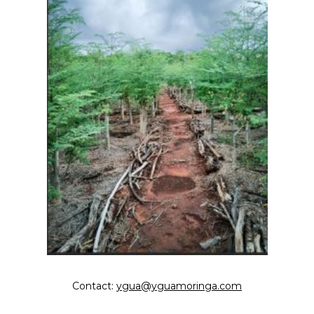
Contact:
ygua@yguamoringa.com