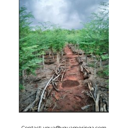
Contact:
ygua@yguamoringa.com