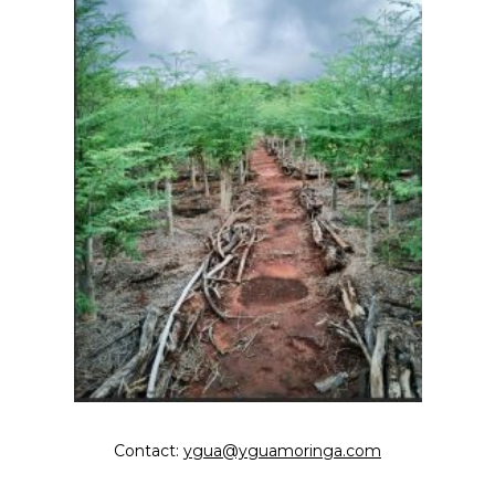
Contact:
ygua@yguamoringa.com