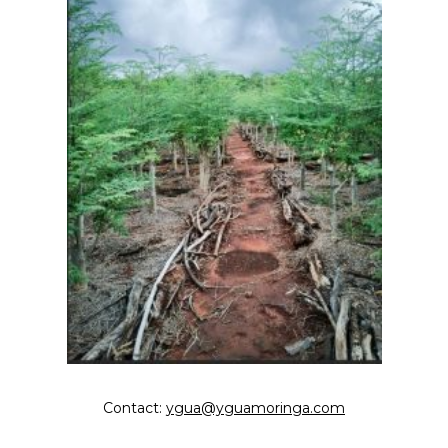
Contact:
ygua@yguamoringa.com