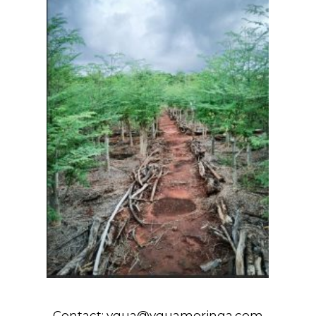
Contact:
ygua@yguamoringa.com