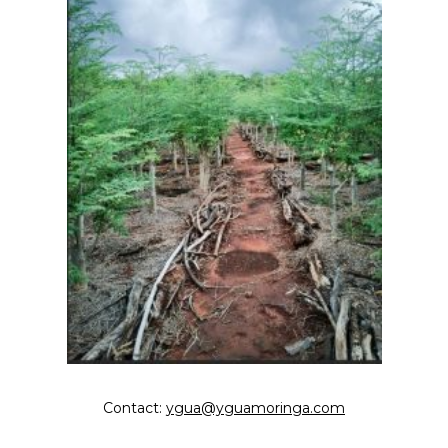
Contact:
ygua@yguamoringa.com