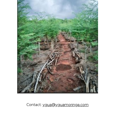
Contact:
ygua@yguamoringa.com