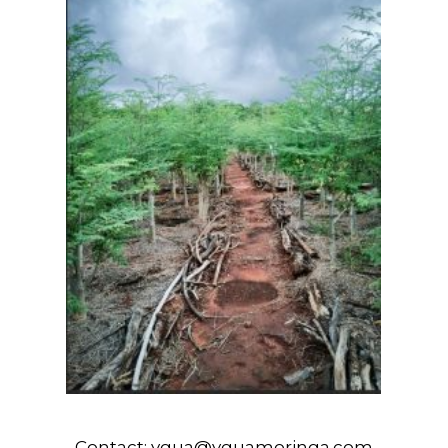
Contact:
ygua@yguamoringa.com