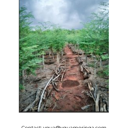
Contact:
ygua@yguamoringa.com