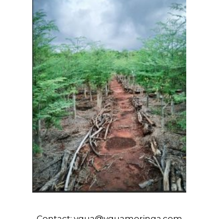
Contact:
ygua@yguamoringa.com