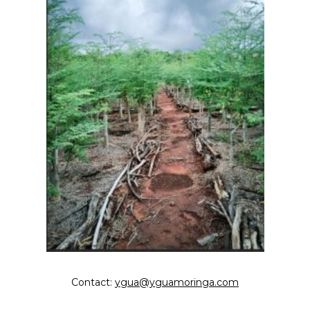
Contact:
ygua@yguamoringa.com