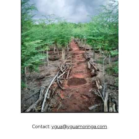
Contact:
ygua@yguamoringa.com