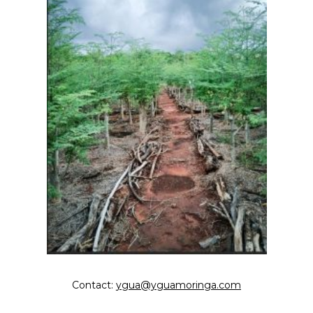
Contact:
ygua@yguamoringa.com