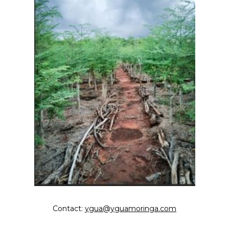
Contact:
ygua@yguamoringa.com