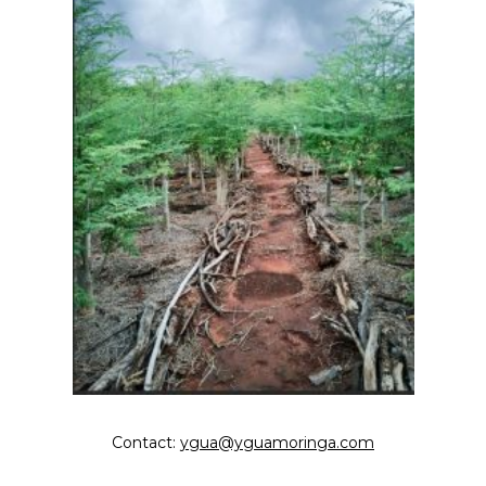
Contact:
ygua@yguamoringa.com