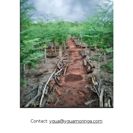
Contact:
ygua@yguamoringa.com