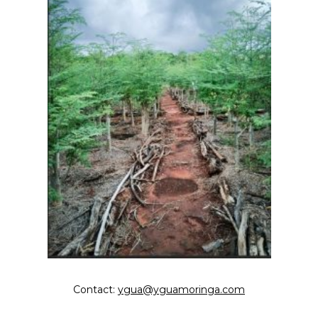
Contact:
ygua@yguamoringa.com