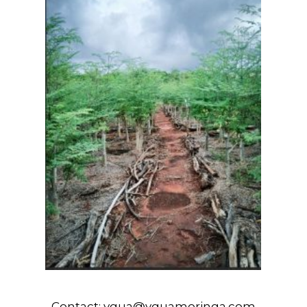
Contact:
ygua@yguamoringa.com