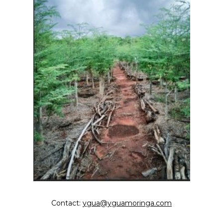
Contact:
ygua@yguamoringa.com