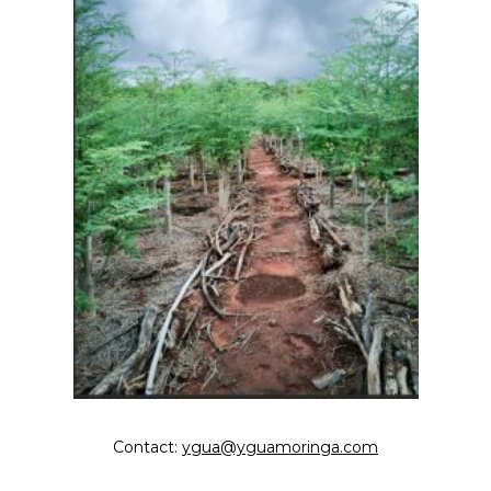
Contact:
ygua@yguamoringa.com