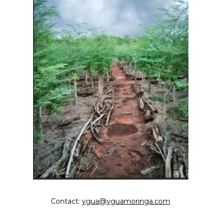
Contact:
ygua@yguamoringa.com