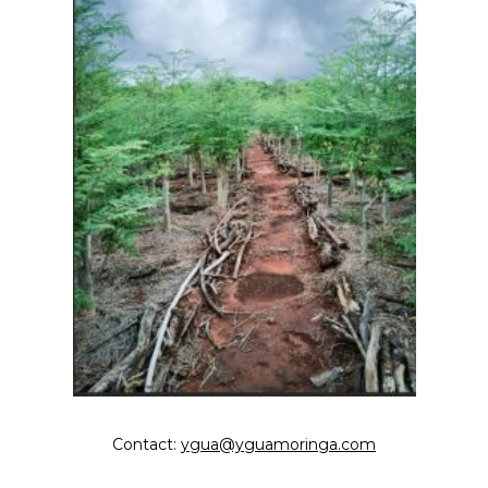
Contact:
ygua@yguamoringa.com