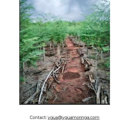
Contact:
ygua@yguamoringa.com