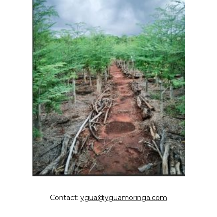
Contact:
ygua@yguamoringa.com