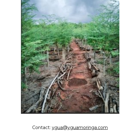
Contact:
ygua@yguamoringa.com