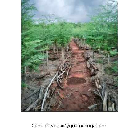
Contact:
ygua@yguamoringa.com