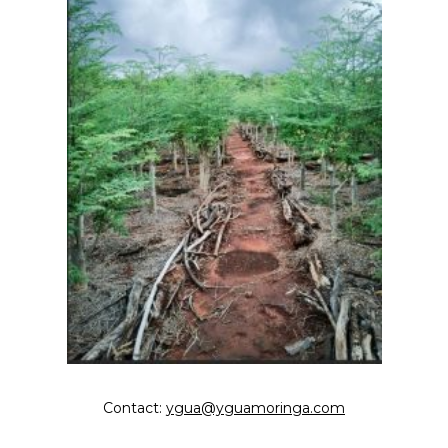
Contact:
ygua@yguamoringa.com