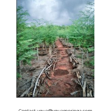
Contact:
ygua@yguamoringa.com